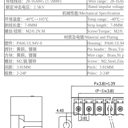
导线线径：28-16AWG (1.5MM²)
Wire range：28-16AWG
Rated impulse voltage:
额定冲击电压：2.5KV
机械性能/Mechanical Specification
环境温度：-40℃~+105℃
Temp range：-40℃~+1
剥线长度：7-8MM
Strip length：7-8MM
螺丝/扭矩：M2/0.2N.M
Screw/Torque：M2/0.2
材质及电镀/Material and Plating
塑件：PA66.UL94V-0
Housing：PA66.UL94V
焊针：黄铜，镀锡
Pin header：Brass,Tin pl
方块：黄铜，镀镍
Wire cage：Brass,Ni pla
螺丝：M2,钢,镀锌
Screw：M2,Steel,Zinc pl
间距：3.81MM
Pitch：3.81MM
极数：2-24P
Poles：2-24P