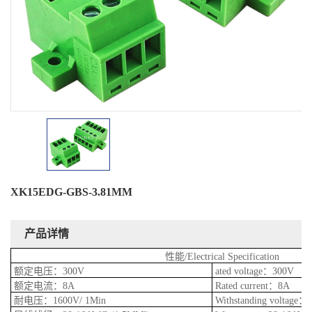
XK15EDG-GBS-3.81MM
产品详情
性能/Electrical Specification
额定电压：300V
ated voltage：300V
额定电流：8A
Rated current：8A
耐电压：1600V/ 1Min
Withstanding voltage：